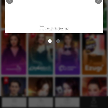
Jangan tunjuk lagi
01H
Menu
Deposit
Pusat Promosi
Akaun