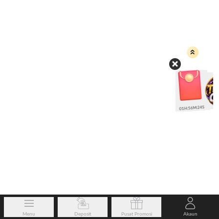
01H:56M:24S
Menu
Deposit
Pusat Promosi
Akaun