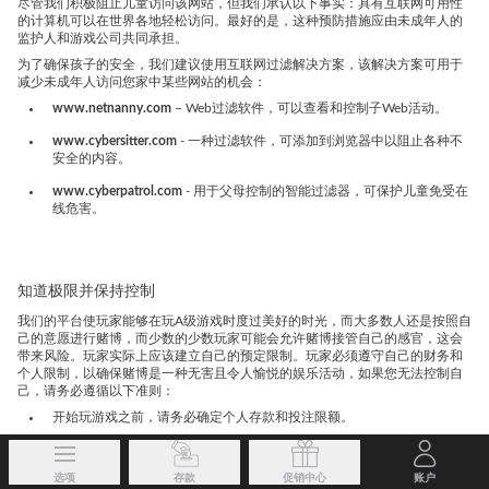
尽管我们积极阻止儿童访问该网站，但我们承认以下事实：具有互联网可用性
的计算机可以在世界各地轻松访问。最好的是，这种预防措施应由未成年人的
监护人和游戏公司共同承担。
为了确保孩子的安全，我们建议使用互联网过滤解决方案，该解决方案可用于
减少未成年人访问您家中某些网站的机会：
www.netnanny.com
– Web过滤软件，可以查看和控制子Web活动。
www.cybersitter.com
- 一种过滤软件，可添加到浏览器中以阻止各种不
安全的内容。
www.cyberpatrol.com
- 用于父母控制的智能过滤器，可保护儿童免受在
线危害。
知道极限并保持控制
我们的平台使玩家能够在玩A级游戏时度过美好的时光，而大多数人还是按照自
己的意愿进行赌博，而少数的少数玩家可能会允许赌博接管自己的感官，这会
带来风险。玩家实际上应该建立自己的预定限制。玩家必须遵守自己的财务和
个人限制，以确保赌博是一种无害且令人愉悦的娱乐活动，如果您无法控制自
己，请务必遵循以下准则：
开始玩游戏之前，请务必确定个人存款和投注限额。
确定常规比赛的时间限制，休息时间并坚持下去。
选项
存款
促销中心
账户
为最大损失设定自己的限制，切勿追逐损失。