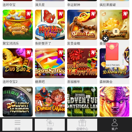
连环夺宝
满天星
幸运财神
疯狂果酱罐
聚宝消消乐
鱼虾蟹开了
富贵金蟾
秦皇秘宝
01H:17M:38S
连环夺宝2
糖果吧
喜福猴年
森林舞会
3D数字大转轮
大话西游
秘境冒险
超牛逼
选项
存款
促销中心
账户