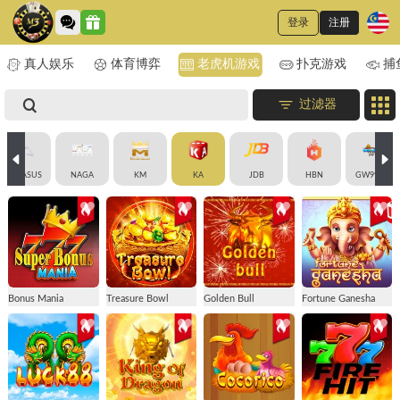
登录
注册
真人娱乐
体育博弈
老虎机游戏
扑克游戏
捕
过滤器
PEGASUS
NAGA
KM
KA
JDB
HBN
GW99H5
Bonus Mania
Treasure Bowl
Golden Bull
Fortune Ganesha